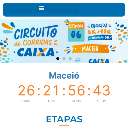
Maceió
26
:
21
:
56
:
42
DIAS
HRS
MINS
SEGS
ETAPAS